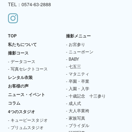
TEL：0574-63-2888
TOP
撮影メニュー
私たちについて
お宮参り
ニューボーン
撮影コース
BABY
データコース
七五三
写真セレクトコース
マタニティ
レンタル衣装
卒園・卒業
お客様の声
入園・入学
ニュース・イベント
十歳記念 十三参り
コラム
成人式
大人卒業袴
4つのスタジオ
家族写真
キューピースタジオ
ブライダル
プリュムスタジオ