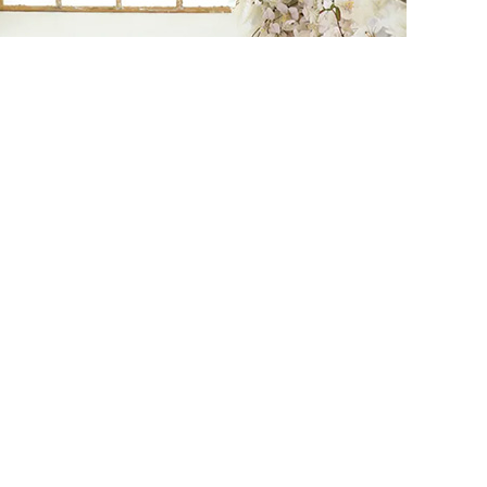
が最も美しく引き立
います。
ーを中心に、光をや
仕上げと個性的な黄
した
ト調や木目を取り入
で、光の映り込みを
然光が入ります。虹
チュール素材のカー
影を演出
ングレールを設置
じて調整可能
撮影しています