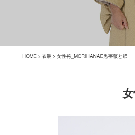
HOME
>
衣装
> 女性袴_MORIHANAE黒薔薇と蝶
女