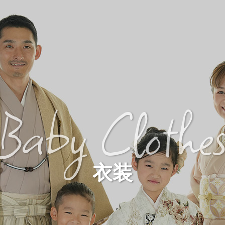
Baby Clothe
衣装