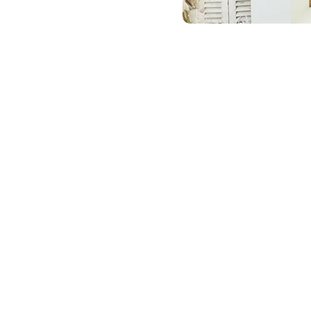
間
を基調とし、被写体
つようデザインされて
壁は白や淡いグレ
わらかく反射する
色で演出してみま
一部にコンクリー
しゃれで人気のスタジオ
れました
人式ニューボーンなど、
床はマットな質感
肌が綺麗にうつります。
抑えています
大きな南窓から自
色のオーガンジー
テンが柔らかい陰
天井にはライティ
し、撮影内容に応
定常光と自然光で