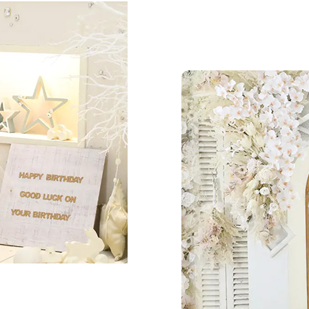
シンプルで清潔感のあ
オです
天井も3メートルの高
じさせます
全体の雰囲
スタジオ全体は
シンプ