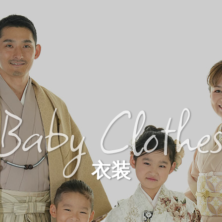
Baby Clothe
衣装