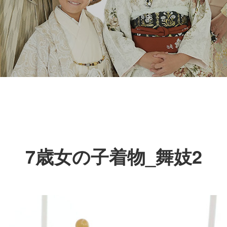
7歳女の子着物_舞妓2