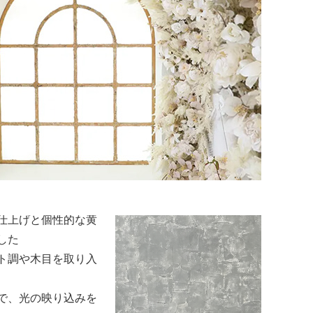
さで写真に広さを感
気
ルで清潔感のある空
が最も美しく引き立
います。
ーを中心に、光をや
仕上げと個性的な黄
した
ト調や木目を取り入
で、光の映り込みを