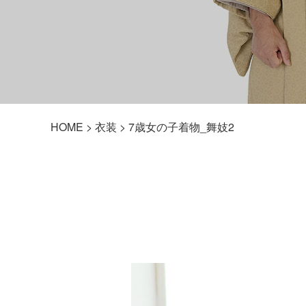
HOME
>
衣装
> 7歳女の子着物_舞妓2