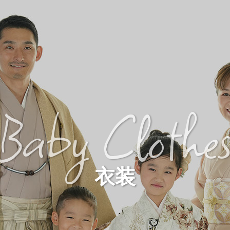
Baby Clothe
衣装