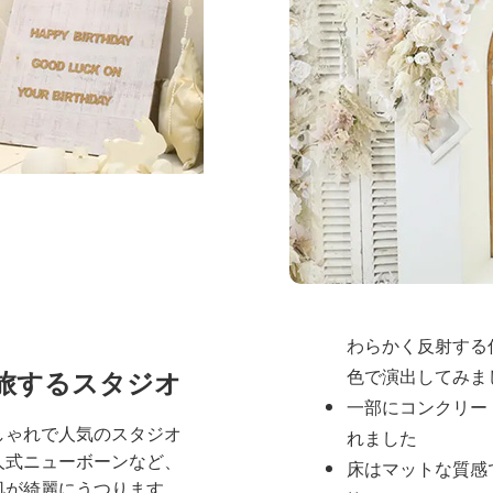
天井も3メートルの高
じさせます
全体の雰囲
スタジオ全体は
シンプ
間
を基調とし、被写体
つようデザインされて
壁は白や淡いグレ
わらかく反射する
旅するスタジオ
色で演出してみま
一部にコンクリー
しゃれで人気のスタジオ
れました
人式ニューボーンなど、
床はマットな質感
肌が綺麗にうつります。