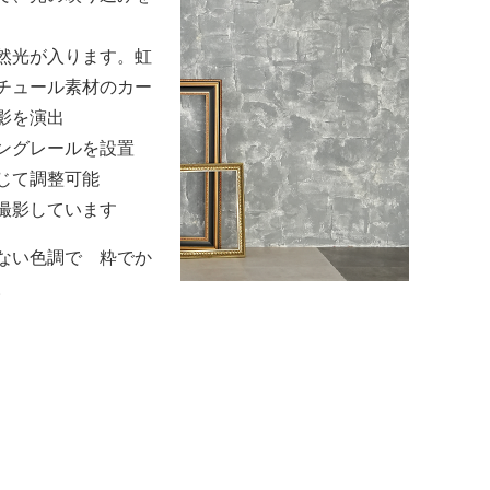
然光が入ります。虹
チュール素材のカー
影を演出
ングレールを設置
じて調整可能
撮影しています
ない色調で 粋でか
。