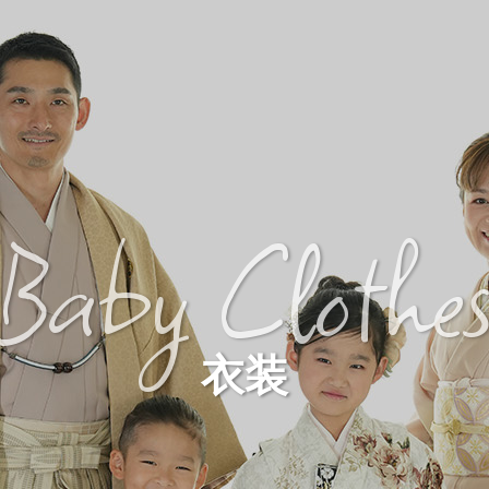
Baby Clothe
衣装