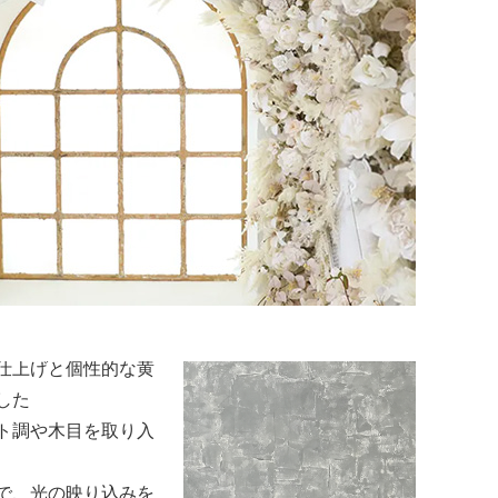
さで写真に広さを感
気
ルで清潔感のある空
が最も美しく引き立
います。
ーを中心に、光をや
仕上げと個性的な黄
した
ト調や木目を取り入
で、光の映り込みを