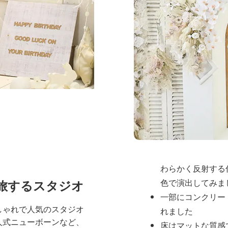
天井も3メートルの高
じさせます
全体の雰囲
スタジオ全体は
シンプ
間
を基調とし、被写体
つようデザインされて
壁は白や淡いグレ
わらかく反射する
旅するスタジオ
色で演出してみま
一部にコンクリー
しゃれで人気のスタジオ
れました
人式ニューボーンなど、
床はマットな質感