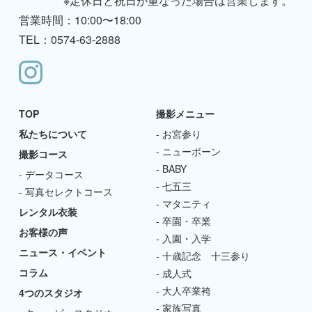
※定休日と祝日が重なった場合は営業します。
営業時間：10:00〜18:00
TEL：0574-63-2888
TOP
撮影メニュー
私たちについて
お宮参り
ニューボーン
撮影コース
BABY
データコース
七五三
写真セレクトコース
マタニティ
レンタル衣装
卒園・卒業
お客様の声
入園・入学
ニュース・イベント
十歳記念 十三参り
コラム
成人式
大人卒業袴
4つのスタジオ
家族写真