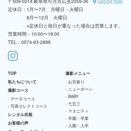
〒509-0214 岐阜県可児市広見2359-36
Google Map
定休日：
1月〜7月 月曜日・火曜日
8月〜12月 火曜日
※定休日と祝日が重なった場合は営業します。
営業時間：10:00〜18:00
TEL：0574-63-2888
TOP
撮影メニュー
私たちについて
お宮参り
ニューボーン
撮影コース
BABY
データコース
七五三
写真セレクトコース
マタニティ
レンタル衣装
卒園・卒業
お客様の声
入園・入学