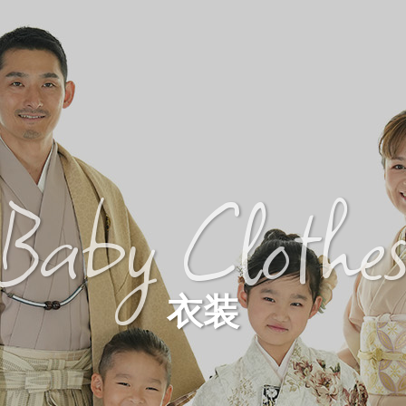
Baby Clothe
衣装