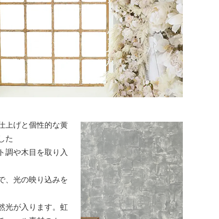
気
ルで清潔感のある空
が最も美しく引き立
います。
ーを中心に、光をや
仕上げと個性的な黄
した
ト調や木目を取り入
で、光の映り込みを
然光が入ります。虹