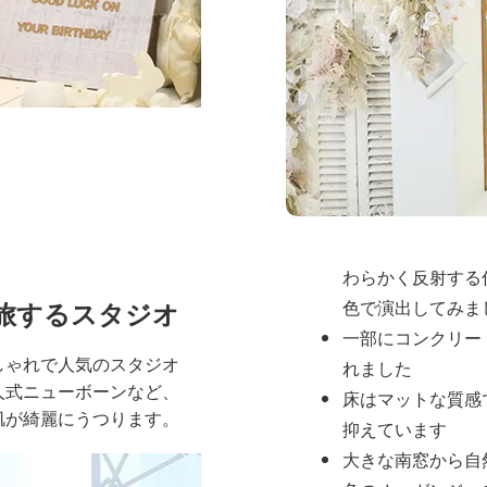
じさせます
全体の雰囲
スタジオ全体は
シンプ
間
を基調とし、被写体
つようデザインされて
壁は白や淡いグレ
わらかく反射する
旅するスタジオ
色で演出してみま
一部にコンクリー
しゃれで人気のスタジオ
れました
人式ニューボーンなど、
床はマットな質感
肌が綺麗にうつります。
抑えています
大きな南窓から自