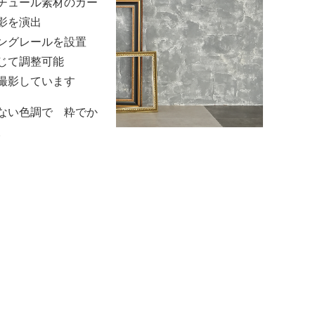
チュール素材のカー
影を演出
ングレールを設置
じて調整可能
撮影しています
ない色調で 粋でか
。