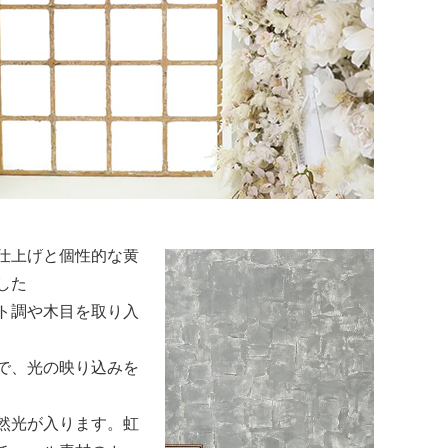
気
ルで清潔感のある空
が最も美しく引き立
います。
ーを中心に、光をや
仕上げと個性的な黄
した
ト調や木目を取り入
で、光の映り込みを
然光が入ります。虹