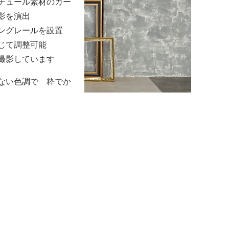
チュール素材のカー
影を演出
ングレールを設置
じて調整可能
撮影しています
ない色調で 粋でか
。