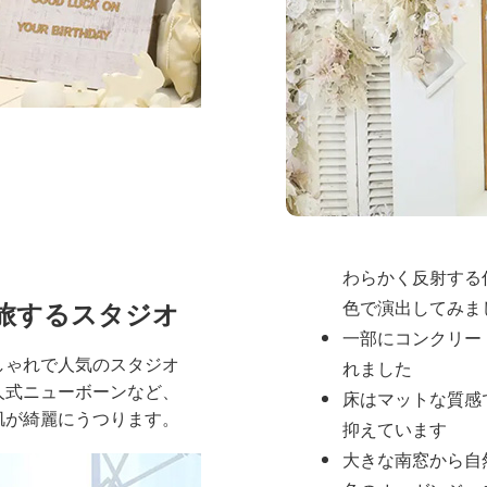
じさせます
全体の雰囲
スタジオ全体は
シンプ
間
を基調とし、被写体
つようデザインされて
壁は白や淡いグレ
わらかく反射する
旅するスタジオ
色で演出してみま
一部にコンクリー
しゃれで人気のスタジオ
れました
人式ニューボーンなど、
床はマットな質感
肌が綺麗にうつります。
抑えています
大きな南窓から自