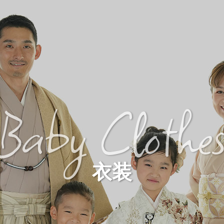
Baby Clothe
衣装