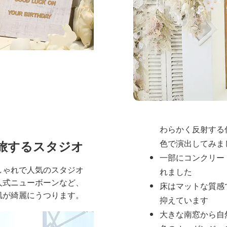
じさせます
全体の雰囲
スタジオ全体は
シンプ
間
を基調とし、被写体
つようデザインされて
壁は白や淡いグレ
わらかく反射する
旅するスタジオ
色で演出してみま
一部にコンクリー
しゃれで人気のスタジオ
れました
人式ニューボーンなど、
床はマットな質感
肌が綺麗にうつります。
抑えています
大きな南窓から自