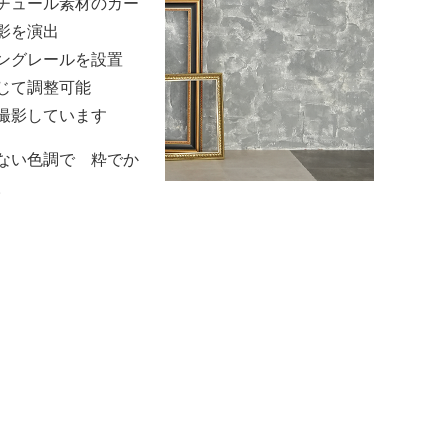
チュール素材のカー
影を演出
ングレールを設置
じて調整可能
撮影しています
ない色調で 粋でか
。