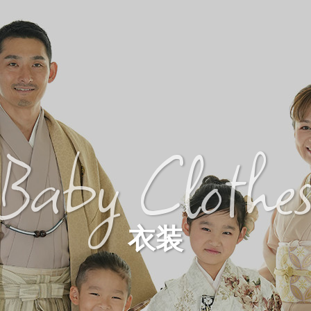
Baby Clothe
衣装