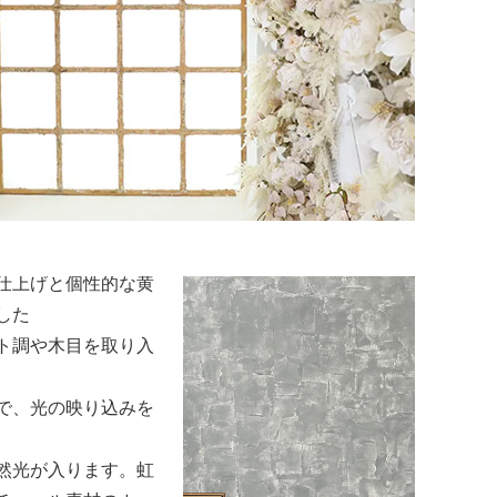
気
ルで清潔感のある空
が最も美しく引き立
います。
ーを中心に、光をや
仕上げと個性的な黄
した
ト調や木目を取り入
で、光の映り込みを
然光が入ります。虹