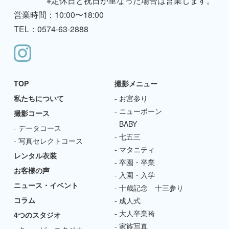
※定休日と祝日が重なった場合は営業します。
営業時間：10:00〜18:00
TEL：0574-63-2888
TOP
撮影メニュー
私たちについて
お宮参り
ニューボーン
撮影コース
BABY
データコース
七五三
写真セレクトコース
マタニティ
レンタル衣装
卒園・卒業
お客様の声
入園・入学
ニュース・イベント
十歳記念 十三参り
コラム
成人式
大人卒業袴
4つのスタジオ
家族写真