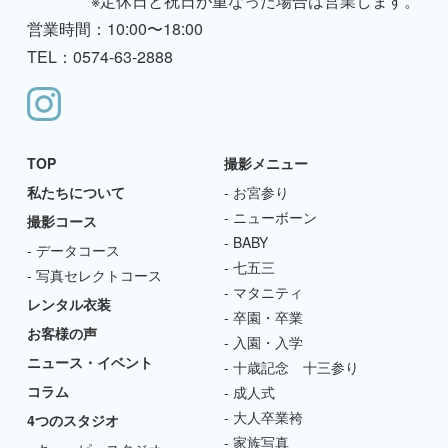
※定休日と祝日が重なった場合は営業します。
営業時間：10:00〜18:00
TEL：0574-63-2888
TOP
撮影メニュー
私たちについて
お宮参り
ニューボーン
撮影コース
BABY
データコース
七五三
写真セレクトコース
マタニティ
レンタル衣装
卒園・卒業
お客様の声
入園・入学
ニュース・イベント
十歳記念 十三参り
コラム
成人式
大人卒業袴
4つのスタジオ
家族写真