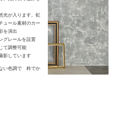
然光が入ります。虹
チュール素材のカー
影を演出
ングレールを設置
じて調整可能
撮影しています
ない色調で 粋でか
。