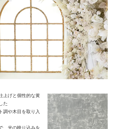
さで写真に広さを感
気
ルで清潔感のある空
が最も美しく引き立
います。
ーを中心に、光をや
仕上げと個性的な黄
した
ト調や木目を取り入
で、光の映り込みを