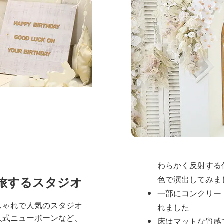
天井も3メートルの高
じさせます
全体の雰囲
スタジオ全体は
シンプ
間
を基調とし、被写体
つようデザインされて
壁は白や淡いグレ
わらかく反射する
旅するスタジオ
色で演出してみま
一部にコンクリー
しゃれで人気のスタジオ
れました
人式ニューボーンなど、
床はマットな質感