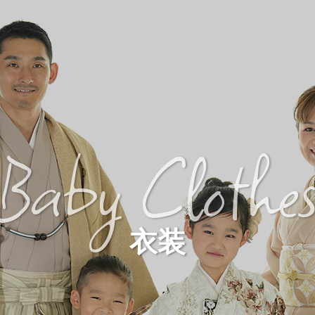
Baby Clothe
衣装