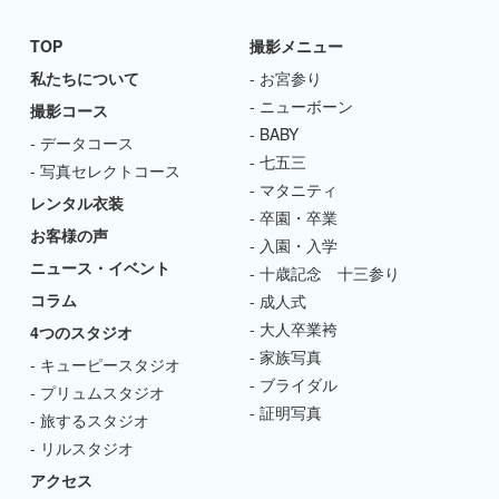
TOP
撮影メニュー
私たちについて
お宮参り
ニューボーン
撮影コース
BABY
データコース
七五三
写真セレクトコース
マタニティ
レンタル衣装
卒園・卒業
お客様の声
入園・入学
ニュース・イベント
十歳記念 十三参り
コラム
成人式
大人卒業袴
4つのスタジオ
家族写真
キューピースタジオ
ブライダル
プリュムスタジオ
証明写真
旅するスタジオ
リルスタジオ
アクセス