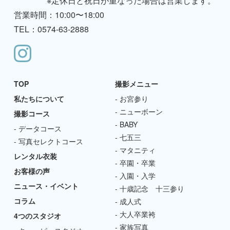
※定休日と祝日が重なった場合は営業します。
営業時間：10:00〜18:00
TEL：0574-63-2888
TOP
撮影メニュー
私たちについて
お宮参り
ニューボーン
撮影コース
BABY
データコース
七五三
写真セレクトコース
マタニティ
レンタル衣装
卒園・卒業
お客様の声
入園・入学
ニュース・イベント
十歳記念 十三参り
コラム
成人式
大人卒業袴
4つのスタジオ
家族写真