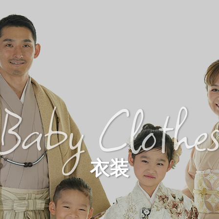
Baby Clothe
衣装