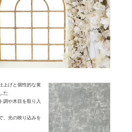
さで写真に広さを感
気
ルで清潔感のある空
が最も美しく引き立
います。
ーを中心に、光をや
仕上げと個性的な黄
した
ト調や木目を取り入
で、光の映り込みを