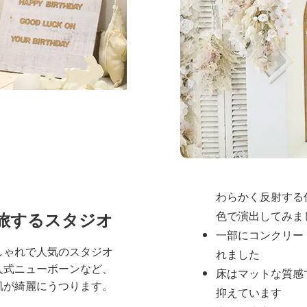
天井も3メートルの高
じさせます
全体の雰囲
スタジオ全体は
シンプ
間
を基調とし、被写体
つようデザインされて
壁は白や淡いグレ
わらかく反射する
旅するスタジオ
色で演出してみま
一部にコンクリー
しゃれで人気のスタジオ
れました
人式ニューボーンなど、
床はマットな質感
肌が綺麗にうつります。
抑えています