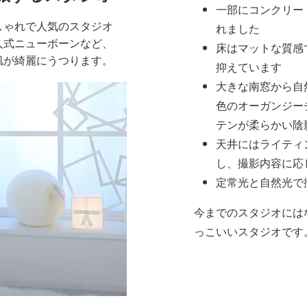
一部にコンクリー
しゃれで人気のスタジオ
れました
人式ニューボーンなど、
床はマットな質感
肌が綺麗にうつります。
抑えています
大きな南窓から自
色のオーガンジー
テンが柔らかい陰
天井にはライティ
し、撮影内容に応
定常光と自然光で
今までのスタジオには
っこいいスタジオです