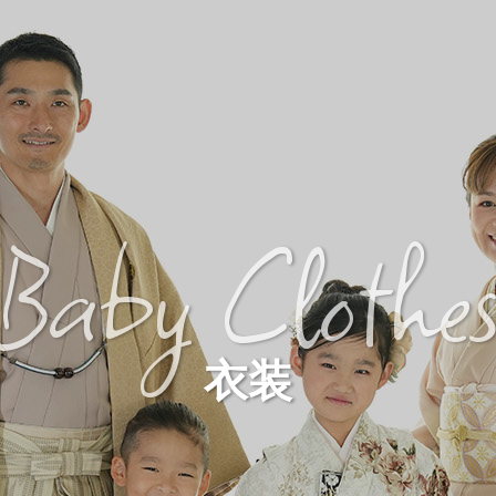
Baby Clothe
衣装