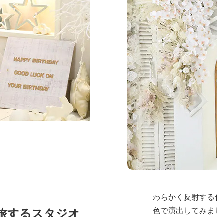
シンプルで清潔感のあ
オです
天井も3メートルの高
じさせます
全体の雰囲
スタジオ全体は
シンプ
間
を基調とし、被写体
つようデザインされて
壁は白や淡いグレ
わらかく反射する
旅するスタジオ
色で演出してみま