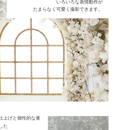
いろいろな表情動作が
たまらなく可愛く撮影できます。
る広い空間のスタジ
さで写真に広さを感
気
ルで清潔感のある空
が最も美しく引き立
います。
ーを中心に、光をや
仕上げと個性的な黄
した