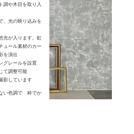
ト調や木目を取り入
で、光の映り込みを
然光が入ります。虹
チュール素材のカー
影を演出
ングレールを設置
じて調整可能
撮影しています
ない色調で 粋でか
。