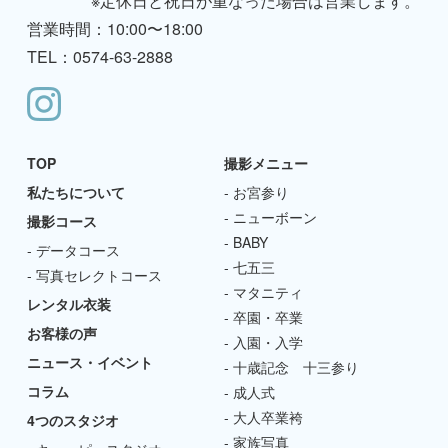
※定休日と祝日が重なった場合は営業します。
営業時間：10:00〜18:00
TEL：0574-63-2888
TOP
撮影メニュー
私たちについて
お宮参り
ニューボーン
撮影コース
BABY
データコース
七五三
写真セレクトコース
マタニティ
レンタル衣装
卒園・卒業
お客様の声
入園・入学
ニュース・イベント
十歳記念 十三参り
コラム
成人式
大人卒業袴
4つのスタジオ
家族写真