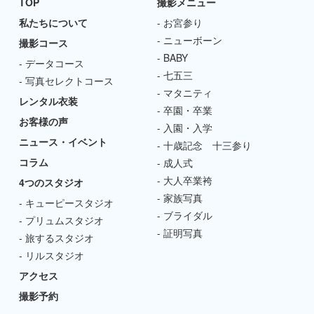
TOP
撮影メニュー
私たちについて
お宮参り
ニューボーン
撮影コース
BABY
データコース
七五三
写真セレクトコース
マタニティ
レンタル衣装
卒園・卒業
お客様の声
入園・入学
ニュース・イベント
十歳記念 十三参り
コラム
成人式
大人卒業袴
4つのスタジオ
家族写真
キューピースタジオ
ブライダル
プリュムスタジオ
証明写真
旅するスタジオ
リルスタジオ
アクセス
撮影予約