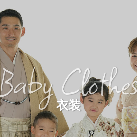
Baby Clothe
衣装