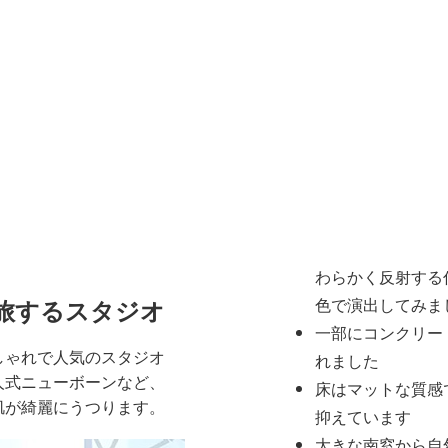
天井も3メートルの高
じさせます
全体の雰囲
スタジオ全体は
シンプ
間
を基調とし、被写体
つようデザインされて
壁は白や淡いグレ
わらかく反射する
旅するスタジオ
色で演出してみま
一部にコンクリー
しゃれで人気のスタジオ
れました
人式ニューボーンなど、
床はマットな質感
肌が綺麗にうつります。
抑えています
大きな南窓から自