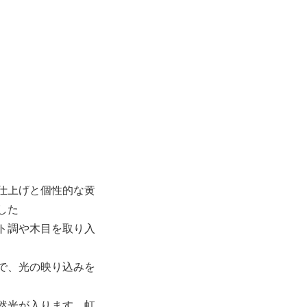
さで写真に広さを感
気
ルで清潔感のある空
が最も美しく引き立
います。
ーを中心に、光をや
仕上げと個性的な黄
した
ト調や木目を取り入
で、光の映り込みを
然光が入ります。虹