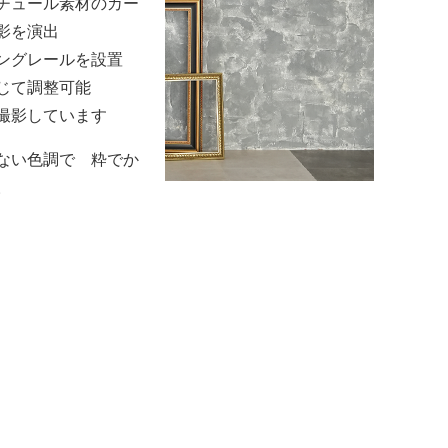
チュール素材のカー
影を演出
ングレールを設置
じて調整可能
撮影しています
ない色調で 粋でか
。