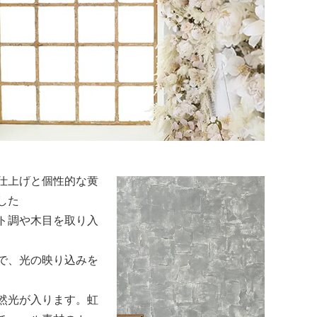
気
ルで清潔感のある空
が最も美しく引き立
います。
ーを中心に、光をや
仕上げと個性的な黄
した
ト調や木目を取り入
で、光の映り込みを
然光が入ります。虹