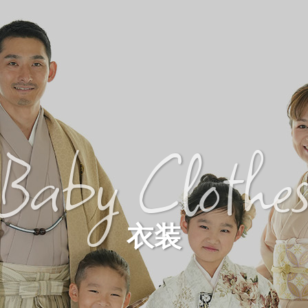
Baby Clothe
衣装