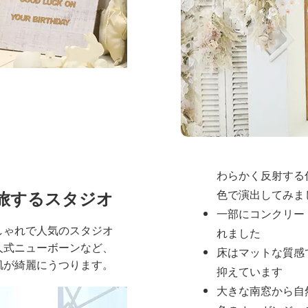
じさせます
全体の雰囲
スタジオ全体は
シンプ
間
を基調とし、被写体
つようデザインされて
壁は白や淡いグレ
わらかく反射する
旅するスタジオ
色で演出してみま
一部にコンクリー
しゃれで人気のスタジオ
れました
人式ニューボーンなど、
床はマットな質感
肌が綺麗にうつります。
抑えています
大きな南窓から自