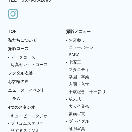
TOP
撮影メニュー
私たちについて
お宮参り
ニューボーン
撮影コース
BABY
データコース
七五三
写真セレクトコース
マタニティ
レンタル衣装
卒園・卒業
お客様の声
入園・入学
ニュース・イベント
十歳記念 十三参り
コラム
成人式
大人卒業袴
4つのスタジオ
家族写真
キューピースタジオ
ブライダル
プリュムスタジオ
証明写真
旅するスタジオ