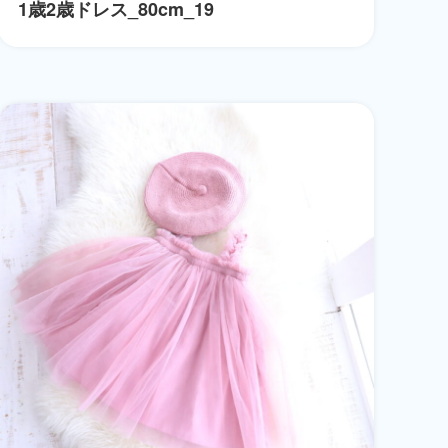
1歳2歳ドレス_80cm_19