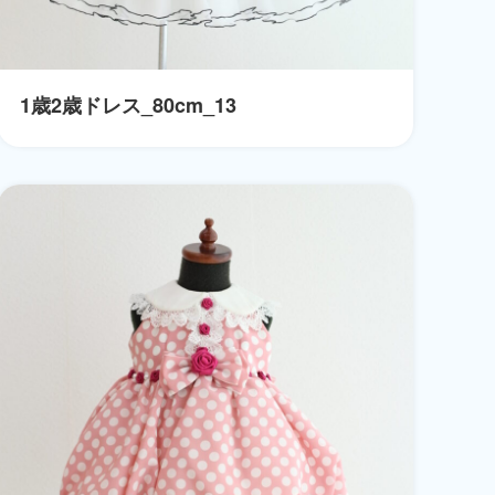
1歳2歳ドレス_80cm_13