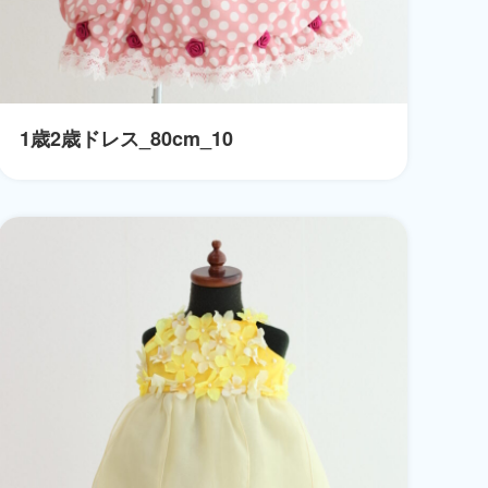
1歳2歳ドレス_80cm_10