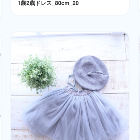
1歳2歳ドレス_80cm_20