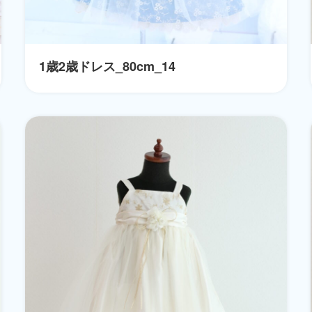
1歳2歳ドレス_80cm_14