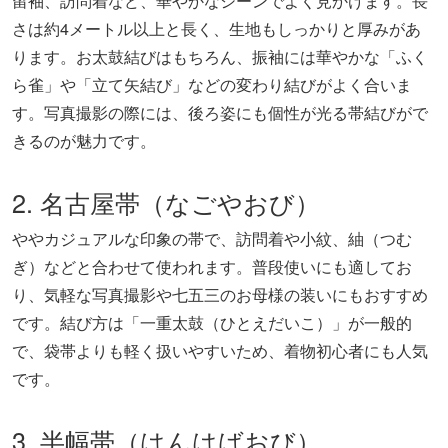
留袖、訪問着など、華やかなシーンでよく見かけます。長
さは約4メートル以上と長く、生地もしっかりと厚みがあ
ります。お太鼓結びはもちろん、振袖には華やかな「ふく
ら雀」や「立て矢結び」などの変わり結びがよく合いま
す。写真撮影の際には、後ろ姿にも個性が光る帯結びがで
きるのが魅力です。
2. 名古屋帯（なごやおび）
ややカジュアルな印象の帯で、訪問着や小紋、紬（つむ
ぎ）などと合わせて使われます。普段使いにも適してお
り、気軽な写真撮影や七五三のお母様の装いにもおすすめ
です。結び方は「一重太鼓（ひとえだいこ）」が一般的
で、袋帯よりも軽く扱いやすいため、着物初心者にも人気
です。
3. 半幅帯（はんはばおび）